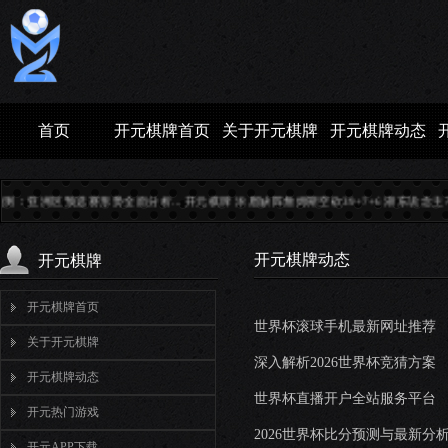
首页
开元棋牌首页
关于开元棋牌
开元棋牌动态
洲区预选赛形势全面分析...
开元棋牌 浓眉缺阵詹姆斯空砍39+7+6 湖东说念主不敌灰熊2连
开元棋牌动态
开元棋牌
开元棋牌首页
世界杯滚球手机最新网址推荐
关于开元棋牌
深入解析2026世界杯竞猜方案
开元棋牌动态
世界杯直播开户全站服务平台
开元热门游戏
2026世界杯比分预测与最新分
开元APP下载