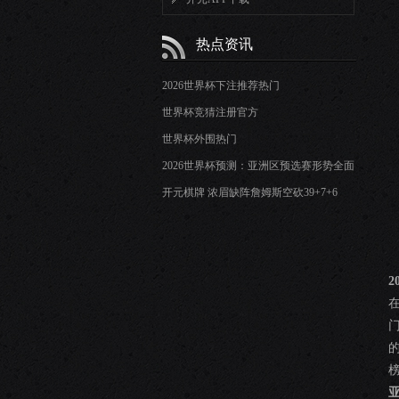
热点资讯
2026世界杯下注推荐热门
世界杯竞猜注册官方
世界杯外围热门
2026世界杯预测：亚洲区预选赛形势全面
开元棋牌 浓眉缺阵詹姆斯空砍39+7+6