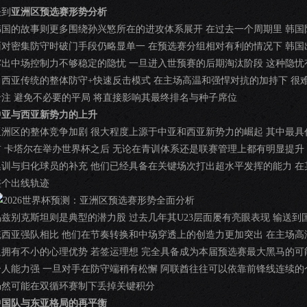
谈到
亚洲区预选赛形势分析
韩国的故事则更多围绕孙兴慜所在的进攻体系展开 在过去一个周期里 韩国
面对密集防守时破门手段仍略显单一 在预选赛分组相对有利的情况下 韩国
露出中场控制力不够稳定的隐忧 一旦进入世预赛的后期淘汰阶段 这种隐忧
了西亚传统的整体防守+快速反击模式 在主场高温和强悍对抗的加持下 很
专注 避免不必要的平局 将直接影响其最终排名与种子席位
中亚与西亚新势力的上升
亚洲区的整体竞争加剧 很大程度上源于中亚和西亚新势力的崛起 其中最具
酋 卡塔尔在举办世界杯之后 无论在青训体系还是联赛管理上都有明显提升
集训与归化球员的补充 他们已经具备在关键场次打出超水平发挥的能力 在
整个出线轨迹
乌兹别克斯坦则是典型的潜力股 过去几年其U23层面屡有亮眼表现 输送到
统西亚强队相比 他们在节奏转换和中场穿透上的创造力更加突出 在主场高
坦拥有不小的心理优势 若签运理想 完全具备成为本届预选赛最大黑马的可
个人能力强 一旦对手在防守端稍有松懈 阿联酋往往可以依靠前锋线连续的
仍然可能在双循环赛制下丢掉关键积分
中国队与东亚格局的再平衡