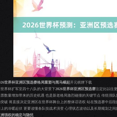
2026世界杯亚洲区预选赛格局重塑与黑马崛起
开元棋牌下载
在世界杯扩军至四十八队的大背景下
2026世界杯亚洲区预选赛
注定比以往更
门票数量增加带来的历史机遇 也是新老格局激烈碰撞的关键节点 传统强队
的突破 将直接决定亚洲区在世界杯舞台上的整体话语权 站在预选赛中后段
榜上的冷暖起伏 更要读懂各队技战术演变 心理状态波动以及长期规划之间
亚洲强权的稳定与隐忧