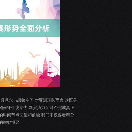
具悬念与想象空间 对亚洲球队而言 这既是
如何守住统治力 新兴势力又能否完成真正
的时间节点回望和前瞻 我们不仅要看积分
的微妙博弈