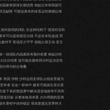
的国家将获得长期优势 例如日本和韩国可
球员缺阵 可能连基本的体系运转都难以维
支相对较弱的球队 在这种结构下 强强对话和
基本可以提前锁定出线 不必在末轮血战 而
败对手 客场至少守平 就能占据主动 若主
每一场强队内战都具有额外权重 例如沙特
现大比分结果 就可能在最终同分时起决定性
弱分明与积分堆叠
 韩国 伊朗 沙特这四支球队出线前景最为
竞争者 在这一群体中 极有可能诞生首次晋
能在接下来的预选赛中解决进攻端效率不高和
级目标 从整体格局来看 2026周期的亚洲
漫长赛程中保持稳定 谁就更接近世界杯大