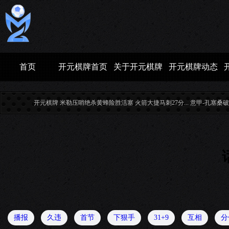
首页
开元棋牌首页
关于开元棋牌
开元棋牌动态
开元棋牌 米勒压哨绝杀黄蜂险胜活塞 火箭大捷马刺27分...
意甲-孔塞桑破门
播报
久违
首节
下狠手
31+9
互相
分