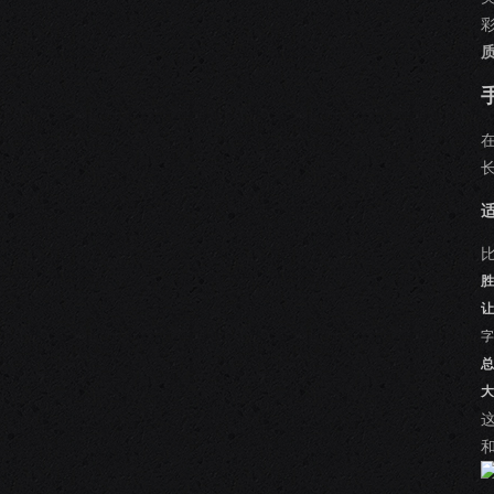
胜
让
字
总
大