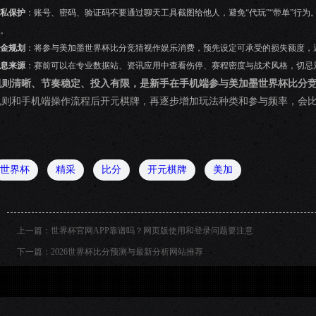
私保护
：账号、密码、验证码不要通过聊天工具截图给他人，避免“代玩”“带单”行
。
金规划
：将参与美加墨世界杯比分竞猜视作娱乐消费，预先设定可承受的损失额度，避
息来源
：赛前可以在专业数据站、资讯应用中查看伤停、赛程密度与战术风格，切忌只
规则清晰、节奏稳定、投入有限，是新手在手机端参与美加墨世界杯比分
规则和手机端操作流程后开元棋牌，再逐步增加玩法种类和参与频率，会
世界杯
精采
比分
开元棋牌
美加
上一篇：
世界杯官网APP靠谱吗？网页版使用和登录问题要注意
下一篇：
2026世界杯比分预测与最新分析网站推荐