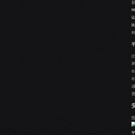
9
让
比
则
屏
在
在
平