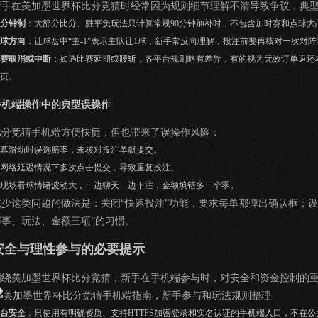
新手在美加墨世界杯比分竞猜时经常因为规则细节理解不清导致争议，典
0分钟制
：大部分比分、胜平负玩法只计算常规90分钟加补时，不包含加时赛和点球大
球方向
：让球盘中“主-1”表示主队让1球，新手常反向理解，投注前要再核对一次对
赛取消或中断
：如遇比赛延期或腰斩，各平台规则略有差异，有的视为无效订单返还
页。
手机端操作中的典型误操作
比分竞猜手机端方便快捷，但也带来了误操作风险：
幕滑动时误选赔率，未核对投注单就提交。
网络延迟情况下多次点击提交，导致重复投注。
现场看球情绪波动大，一边聊天一边下注，金额填错多一个零。
减少这类问题的做法是：关闭“快速投注”功能，要求每单都弹出确认框；
赛事、玩法、金额三项”的习惯。
安全与理性参与的必要提示
围绕美加墨世界杯比分竞猜，新手在手机端参与时，对安全和资金控制的
台安全
：只使用有明确资质、支持HTTPS加密登录和实名认证的手机端入口，不在公共