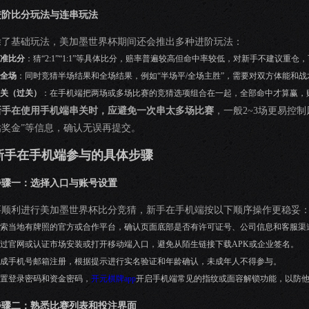
进阶比分玩法与连串玩法
除了基础玩法，美加墨世界杯期间还会推出多种进阶玩法：
准比分
：猜“2:1”“1:1”等具体比分，赔率普遍较高但命中率较低，对新手不建议重仓
全场
：同时竞猜半场结果和全场结果，例如“半场平/全场主胜”，需要对双方体能和
关（过关）
：在手机端把两场或多场比赛的竞猜选项组合在一起，全部命中才算赢，
新手在使用手机端串关时，应避免一次串太多场比赛
，一般2~3场更易控
估奖金”等信息，确认无误再提交。
新手在手机端参与的具体步骤
步骤一：选择入口与账号设置
要顺利进行美加墨世界杯比分竞猜，新手在手机端按以下顺序操作更稳妥
索当地有牌照的官方或合作平台，确认页面底部是否有许可证号、公司信息和客服渠
过官网或认证市场安装或打开移动端入口，避免从陌生链接下载APK或企业签名。
成手机号邮箱注册，根据提示进行实名验证和年龄确认，未成年人不得参与。
置登录密码和资金密码，
开元棋牌app
开启手机端常见的指纹或面容解锁功能，以防
步骤二：熟悉比赛列表和投注界面