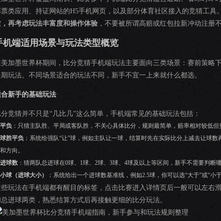
彩票类应用、持证网站的H5手机网页，以及部分体育社区接入的竞猜工具
质，再考虑玩法丰富度和操作体验
，不要被所谓高赔或红包拉新冲动注册不
手机端适用场景与玩法类型概览
在美加墨世界杯期间，比分竞猜手机端玩法主要面向三类场景：赛前策略
长期玩法。不同场景适合的玩法不同，新手不宜一上来就什么都选。
适合新手的基础玩法
比分竞猜并不只是“几比几”这么简单，手机端常见的基础玩法包括：
平负
：只猜主队胜、平局或客队胜，不关心具体比分，规则最简单，赔率相对较低但
球胜平负
：系统给强队“让”球，例如主队让一球，结算时先在实际比分上减去让球数
和方向。
进球数
：猜两队总进球在0球、1球、2球、3球、4球及以上等区间，新手不需要判断
小球（进球大小）
：系统给出一个进球数基准线，例如2.5球，你可以选“大于”或“
这些玩法在手机端都有醒目的标签，点击比赛进入详情页后一般可以左右
和总进球两类，熟悉结算方式后再接触更细的比分玩法。