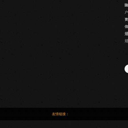
隐
户
资
信
友情链接：