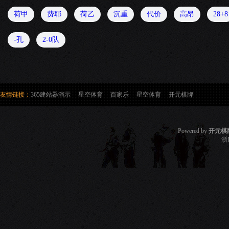
荷甲
费耶
荷乙
沉重
代价
高昂
28+8
-孔
2-0队
友情链接：
365建站器演示
星空体育
百家乐
星空体育
开元棋牌
Powered by
开元棋
浙I