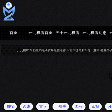
首页
开元棋牌首页
关于开元棋牌
开元棋牌动态
开元棋牌 米勒压哨绝杀黄蜂险胜活塞 火箭大捷马刺27分...
意甲-孔塞桑破门
播报
久违
首节
下狠手
31+9
互相
分