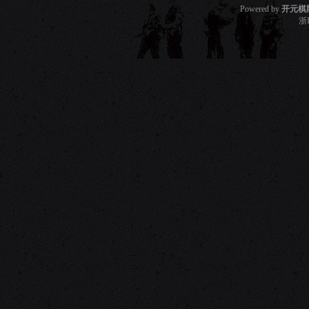
Powered by
开元棋
浙I