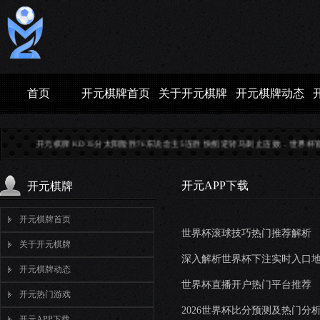
首页
开元棋牌首页
关于开元棋牌
开元棋牌动态
开元棋牌 KD35分太阳险胜76东说念主5连胜 快船逆转马刺止连败...
世界杯官网使用经
开元APP下载
开元棋牌
开元棋牌首页
世界杯滚球技巧热门推荐解析
关于开元棋牌
深入解析世界杯下注实时入口
开元棋牌动态
世界杯直播开户热门平台推荐
开元热门游戏
2026世界杯比分预测及热门分
开元APP下载