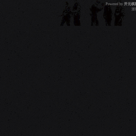
Powered by
开元棋
浙I