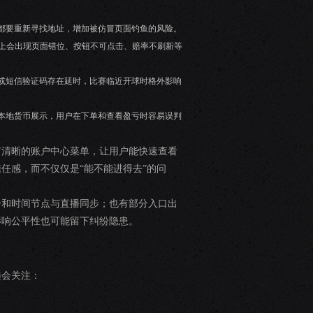
都要重新寻找地址，增加被仿冒页面钓鱼的风险。
 上会出现页面错位、按钮不可点击、赔率不刷新等
或短信验证码存在延时，比赛临近开球时格外影响
本地货币展示，用户在下单和查看盈亏时容易误判
有清晰的账户中心菜单，让用户能快速查看
任感，而不仅仅是“能不能进得去”的问
分和时间节点与直播同步；也有部分入口出
影响公平性也可能留下纠纷隐患。
遍会关注：