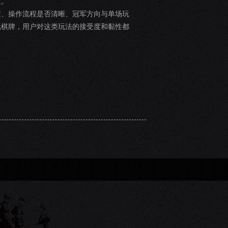
度。
定、操作流程是否清晰、冠军方向与单场玩
元棋牌，用户对这类玩法的接受度和黏性都