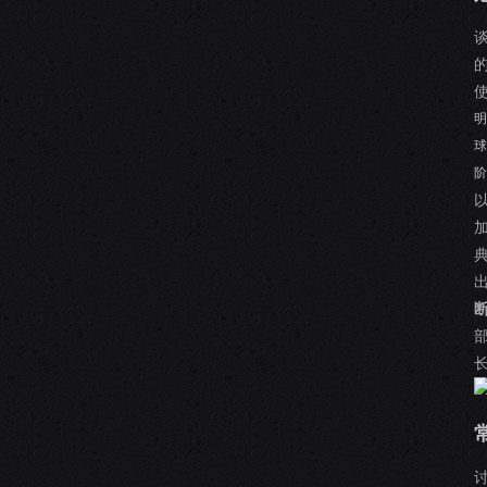
明
球
阶