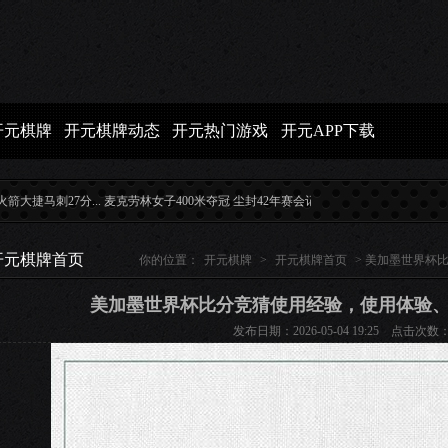
开元棋牌
开元棋牌动态
开元热门游戏
开元APP下载
..
麦克劳林女子400米夺冠 尘封42年赛会记录作古...
开元棋牌下载 荷乙焦点战：坎布尔
开元棋牌首页
你的位置：
开元棋牌
>
开元棋牌首页
> 美加墨世界杯
美加墨世界杯比分竞猜使用经验，使用体验
发布日期：2026-05-04 19:25 点击次数：