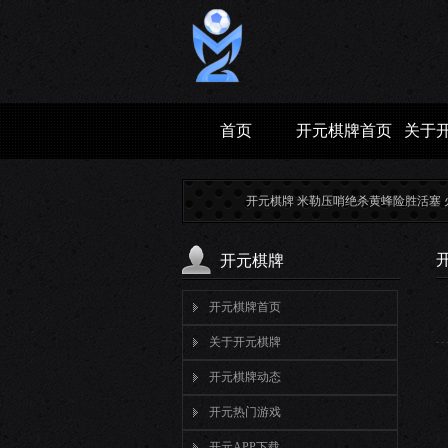
首页
开元棋牌首页
关于
开元棋牌 米勒压哨绝杀黄蜂险胜活塞 火箭大捷马刺27分.
开元棋牌
开元棋牌首页
关于开元棋牌
开元棋牌动态
开元热门游戏
开元APP下载