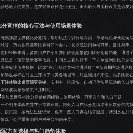
体验感最大的差异，是在登录路径是否便捷、页面语言与币种设置是否友
口。
比分竞猜的核心玩法与使用场景体验
围绕美加墨世界杯比分竞猜，常用玩法可以分成两类：单场玩法与长期玩
小球等，适合临场观看比赛时即时参与；长期玩法则包括冠军、最佳射手
从使用经验来看，多数用户在小组赛阶段会频繁使用比分竞猜功能，通过
见做法是：顶部显示赛事信息，中间是主客队赔率，下方单独列出比分选
列表旁标注历史数据，比如“最近5场对赛平均进球数”“主队近期主场进球
美加墨世界杯在时区上穿插了北美各地城市，对亚洲用户来说，很多比赛
速下注体验比桌面端更关键
。实测中，响应快、自动记住常用玩法的入口
时网络波动导致错失下注时间。
另一个明显体验差异在于结算速度。部分入口在比分竞猜结束后数分钟内
事、按日期、按玩法过滤记录。也有一些入口存在结算延迟，特别是在加
种情况下会严重影响用户对平台的信任度。
冠军方向选择与热门趋势体验