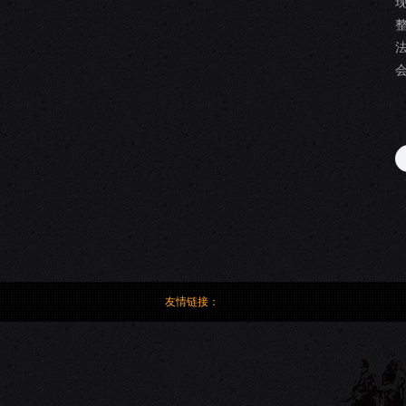
友情链接：