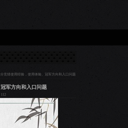
主场火力全开，埃因FC难逃溃败...
开元棋牌下载 8889天后申花再次在工体取胜 但联
比分竞猜使用经验，使用体验、冠军方向和入口问题
、冠军方向和入口问题
112