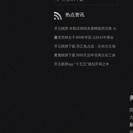
热点资讯
开元棋牌 米勒压哨绝杀黄蜂险胜活塞 火
箭
麦克劳林女子400米夺冠 尘封42年赛会
开元棋牌下载 荷乙焦点战：坎布尔主场
火力
开元棋牌下载 8889天后申花再次在工体
开元棋牌app “十五五”规划开局之年，