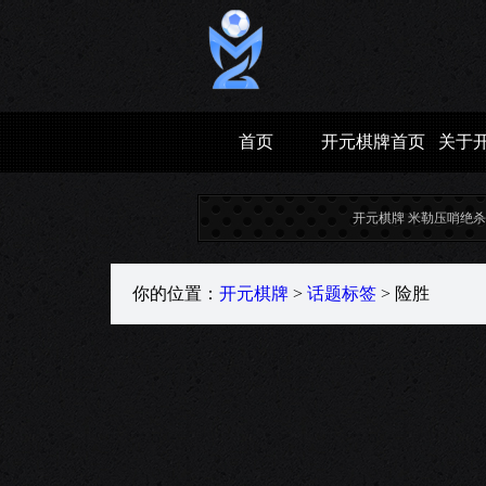
首页
开元棋牌首页
关于
开元棋牌 米勒压哨绝杀黄蜂险胜活塞 火
你的位置：
开元棋牌
>
话题标签
> 险胜