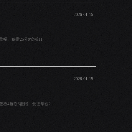
2026-01-15
盖帽、穆雷26分9篮板11
2026-01-15
8篮板4抢断3盖帽、爱德华兹2