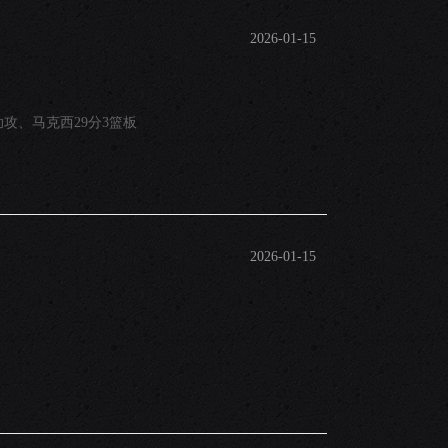
2026-01-15
3助攻、马克西29分3篮板
2026-01-15