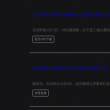
乔治30分76东谈主险胜骑士止7连败 灰熊力
北京时候1月25日，NBA通例赛，以下是三场比赛的比赛。
星空APP下载
武汉网球公开赛 袁悦双抢七险胜晋级第二轮
网音讯：北京时分10月6日，武汉网球公开赛单打
体育直播