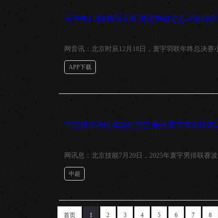
石宇奇2-1险胜周天成 两连胜锁定总决赛四
网音讯：北京时辰12月18日，寰宇羽联年终总决赛小
APP下载
中国男排决胜局险胜古巴 散伙寰宇男排联赛
网讯息：北京技能7月20日，2025年寰宇男排联赛波兰格
中超
首页
1
2
3
4
5
6
7
8