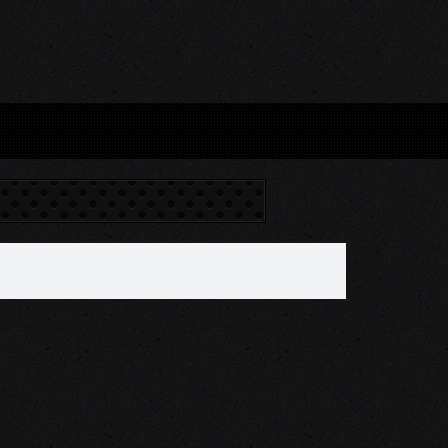
D35分太阳险胜76东说念主5连胜 快船逆转马刺止连败...
2026世界杯下注推荐热门...
麦