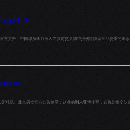
带扭伤赛季报销
翼官方文告，中国球员李月汝因左膝前交叉韧带扭伤将缺席2025赛季的剩
赵睿加盟球队
加盟球队。北京男篮官方公告暗示：赵睿的到来亚博体育，必将助推全队