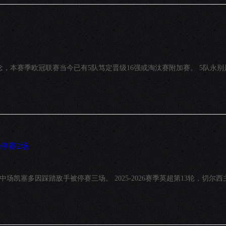
念，本赛季欧冠联赛当今已有5队笃定晋级16强或淘汰赛附加赛。 5队永
停赛2场
场凯塞多因踩踏敌手被停赛三场。 2025-2026赛季英超第13轮，切