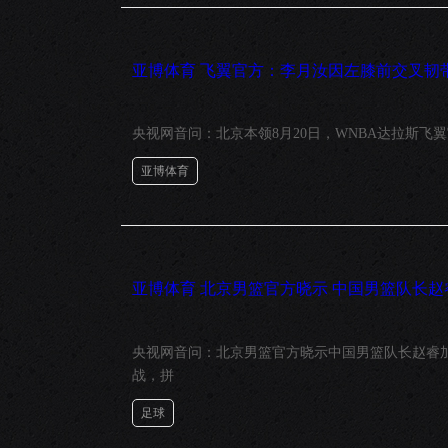
亚博体育 飞翼官方：李月汝因左膝前交叉韧
央视网音问：北京本领8月20日，WNBA达拉斯飞
亚博体育
亚博体育 北京男篮官方晓示 中国男篮队长
央视网音问：北京男篮官方晓示中国男篮队长赵睿
战，拼
足球