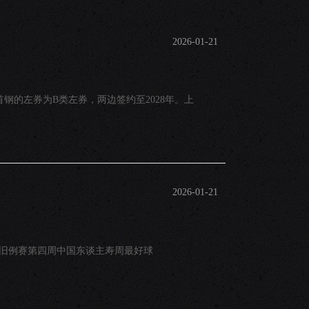
2026-01-21
钢的左券为B类左券，两边签约至2028年。上
2026-01-21
A联赛旧例赛第四周中国东谈主寿周最好球