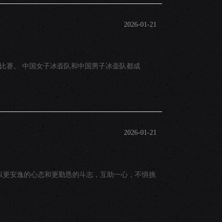
2026-01-21
余比赛。 中国女子冰壶队和中国男子冰壶队都成
2026-01-21
以更安逸的心态和更勤恳的斗志，互助一心，不惧挑