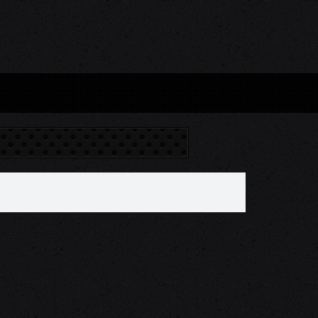
太阳险胜76东说念主5连胜 快船逆转马刺止连败...
2026世界杯下注推荐热门...
麦克劳林女