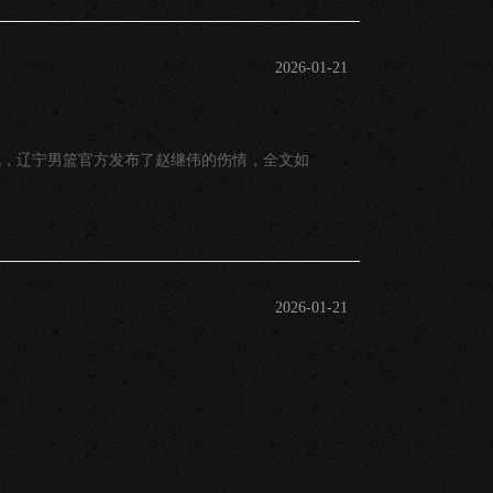
2026-01-21
日晚，辽宁男篮官方发布了赵继伟的伤情，全文如
2026-01-21